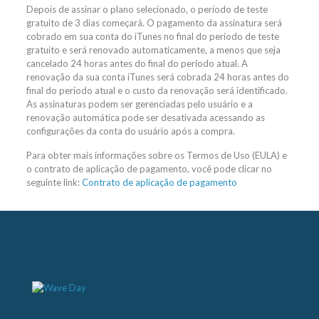
Depois de assinar o plano selecionado, o período de teste
gratuito de 3 dias começará. O pagamento da assinatura será
cobrado em sua conta do iTunes no final do período de teste
gratuito e será renovado automaticamente, a menos que seja
cancelado 24 horas antes do final do período atual. A
renovação da sua conta iTunes será cobrada 24 horas antes do
final do período atual e o custo da renovação será identificado.
As assinaturas podem ser gerenciadas pelo usuário e a
renovação automática pode ser desativada acessando as
configurações da conta do usuário após a compra.
Para obter mais informações sobre os Termos de Uso (EULA) e
o contrato de aplicação de pagamento, você pode clicar no
seguinte link:
Contrato de aplicação de pagamento